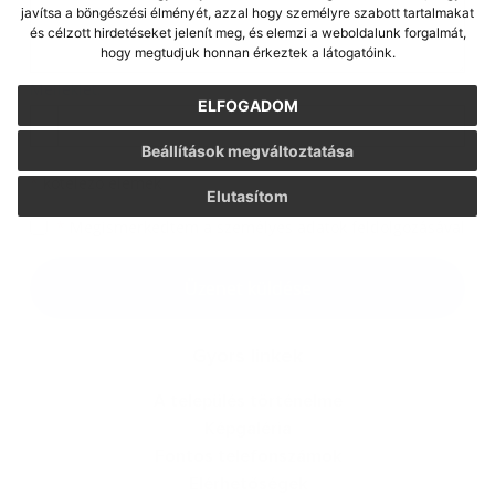
javítsa a böngészési élményét, azzal hogy személyre szabott tartalmakat
és célzott hirdetéseket jelenít meg, és elemzi a weboldalunk forgalmát,
hogy megtudjuk honnan érkeztek a látogatóink.
Melléklet:
ELFOGADOM
Melléklet
Beállítások megváltoztatása
*
kötelező elemek
Elutasítom
*
Megismerkedtem a
személyes adatok feldolgozásával
Google reCaptcha Response
Üzenet küldése
Gyors linkek
A település történelme
Képgaléria
Fontos telefonszámok
Elérhetőségek