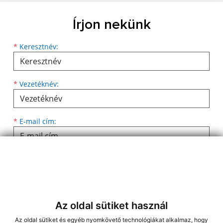
Írjon nekünk
Keresztnév
Vezetéknév
E-mail cím
*
Keresztnév:
*
Vezetéknév:
*
E-mail cím:
Üzenetének szövege...
*
Üzenetének szövege:
Az oldal sütiket használ
Az oldal sütiket és egyéb nyomkövető technológiákat alkalmaz, hogy