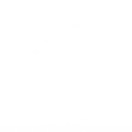
Elérhetőségek
+421 47 488 41 12
obec.durkovce@gmail.com
jusson a legfrissebb információkhoz az RSS csatornánkon keresztűl
,
ECHELON 2 tartalomkezelő rendszer,
Honlap térkép
,
Internetes portál
,
webhosting
,
webex.digital, s.r.o.
,
doménnevek
,
doménnév regisztráció
,
cég webex.digital, s.r.o.
,
műszaki üzemeltető
A legutolsó frissítés időpontja:
04.08.2026
Nyomtatás
|
Hozzáférési nyilatkozat
Szerzői jogok
|
Sütikk
.
.
.
.
.
.