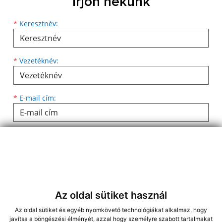
Írjon nekünk
Keresztnév
Vezetéknév
E-mail cím
*
Keresztnév:
*
Vezetéknév:
*
E-mail cím:
Üzenetének szövege...
*
Üzenetének szövege:
Az oldal sütiket használ
Az oldal sütiket és egyéb nyomkövető technológiákat alkalmaz, hogy
javítsa a böngészési élményét, azzal hogy személyre szabott tartalmakat