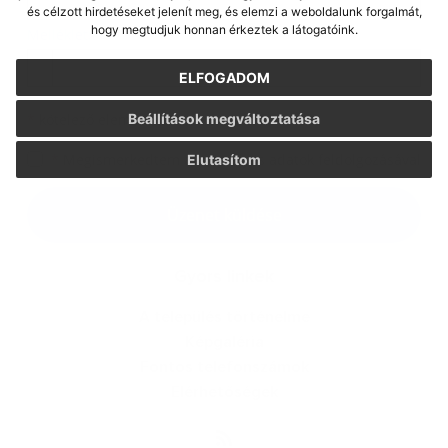
és célzott hirdetéseket jelenít meg, és elemzi a weboldalunk forgalmát,
hogy megtudjuk honnan érkeztek a látogatóink.
Melléklet:
Melléklet
ELFOGADOM
Beállítások megváltoztatása
*
kötelező elemek
*
Megismerkedtem a
személyes adatok feldolgozásával
Elutasítom
Google reCaptcha Response
Üzenet küldése
Gyors linkek
A település történelme
Képgaléria
Fontos telefonszámok
Elérhetőségek