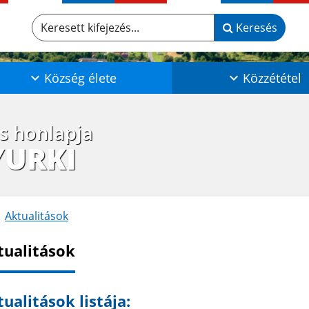
Keresett kifejezés...
Keresés
Község élete
Közzététel
os honlapja
YURKI
Aktualitások
tualitások
ualitások listája: