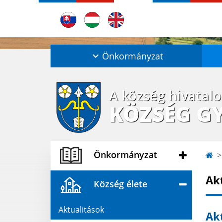
Önkormányzat
A község hivatal
KÖZSÉG G
Önkormányzat
Ak
Község élete
Aktualitások
Akt