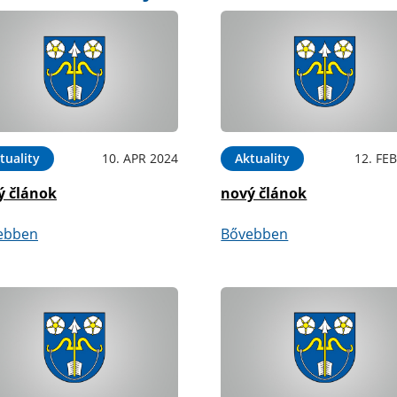
tuality
10. APR 2024
Aktuality
12. FE
ý článok
nový článok
ebben
Bővebben