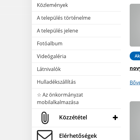
Közlemények
A település történelme
A település jelene
Fotóalbum
Ak
Videógaléria
nov
Látnivalók
Hulladékszállítás
Bőv
☆ Az önkormányzat
mobilalkalmazása
Közzététel
Elérhetőségek