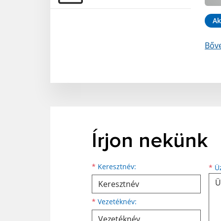
Ak
Bőv
Írjon nekünk
Keresztnév
Vezetéknév
E-mail cím
*
Keresztnév:
*
Üz
*
Vezetéknév: