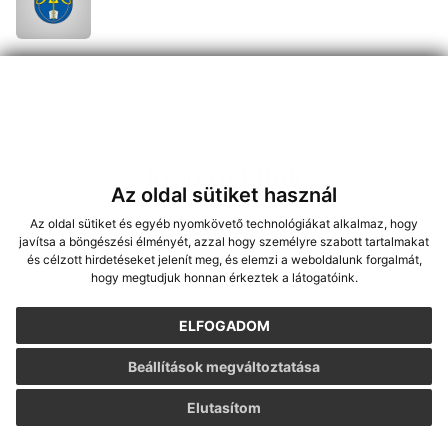
Írjon nekünk
Az oldal sütiket használ
Keresztnév
Vezetéknév
E-mail cím
*
Keresztnév:
Az oldal sütiket és egyéb nyomkövető technológiákat alkalmaz, hogy
javítsa a böngészési élményét, azzal hogy személyre szabott tartalmakat
és célzott hirdetéseket jelenít meg, és elemzi a weboldalunk forgalmát,
hogy megtudjuk honnan érkeztek a látogatóink.
*
Vezetéknév:
ELFOGADOM
Beállítások megváltoztatása
*
E-mail cím:
Elutasítom
Üzenetének szövege...
*
Üzenetének szövege: