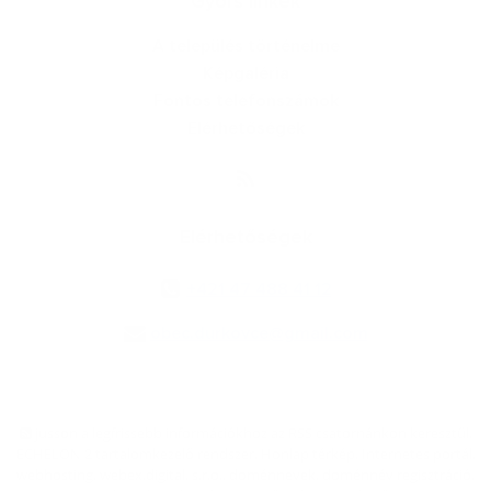
Gyors linkek
A település történelme
Képgaléria
Fontos telefonszámok
Elérhetőségek
Elérhetőségek
+421 47 488 41 12
obec.durkovce@gmail.com
jusson a legfrissebb információkhoz az RSS csatornánkon keresztűl
,
ECHELON 2 tartalomkezelő rendszer,
Honlap térkép
,
Internetes portál
,
webhosting
,
webex.digital, s.r.o.
,
doménnevek
,
doménnév regisztráció
,