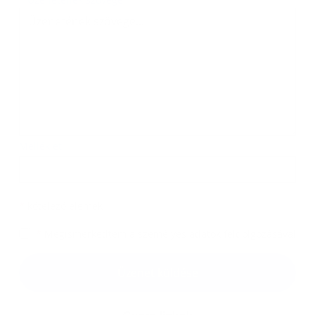
Melléklet:
Melléklet
*
kötelező elemek
*
Megismerkedtem a
személyes adatok feldolgozásával
Google reCaptcha Response
Üzenet küldése