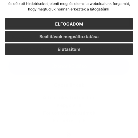
és célzott hirdetéseket jelenít meg, és elemzi a weboldalunk forgalmát,
hogy megtudjuk honnan érkeztek a látogatóink.
Melléklet:
Melléklet
ELFOGADOM
Beállítások megváltoztatása
*
kötelező elemek
*
Megismerkedtem a
személyes adatok feldolgozásával
Elutasítom
Google reCaptcha Response
Üzenet küldése
Gyors linkek
A település történelme
Képgaléria
Fontos telefonszámok
Elérhetőségek