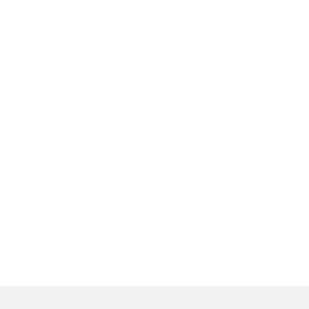
Elérhetőségek
+421 47 488 41 12
obec.durkovce@gmail.com
jusson a legfrissebb információkhoz az RSS csatornánkon keresztűl
,
ECHELON 2 tartalomkezelő rendszer,
Honlap térkép
,
Internetes portál
,
webhosting
,
webex.digital, s.r.o.
,
doménnevek
,
doménnév regisztráció
,
cég webex.digital, s.r.o.
,
műszaki üzemeltető
A legutolsó frissítés időpontja:
04.08.2026
Nyomtatás
|
Hozzáférési nyilatkozat
Szerzői jogok
|
Sütikk
.
.
.
.
.
.
webdesign
|