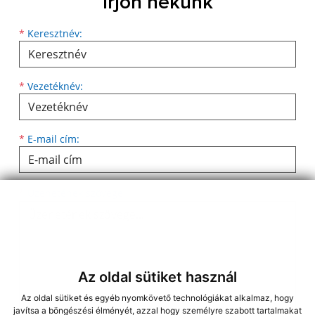
Írjon nekünk
Keresztnév
Vezetéknév
E-mail cím
*
Keresztnév:
*
Vezetéknév:
*
E-mail cím:
Üzenetének szövege...
*
Üzenetének szövege:
Az oldal sütiket használ
Az oldal sütiket és egyéb nyomkövető technológiákat alkalmaz, hogy
javítsa a böngészési élményét, azzal hogy személyre szabott tartalmakat