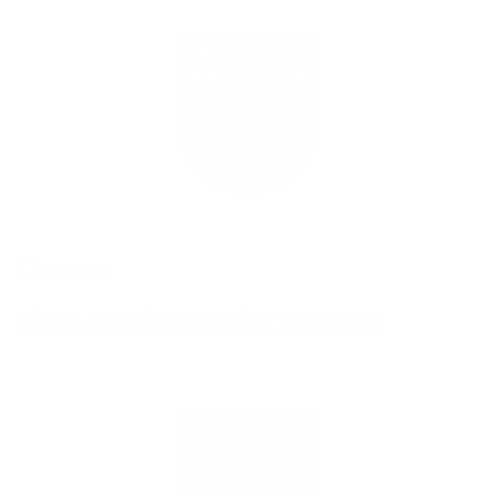
21.01.2021
Výzva - prenájom lesných pozemkov