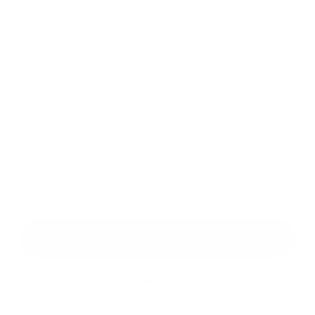
Príloha:
Príloha
*
povinné položky
*
Oboznámil som sa so
spracúvaním osobných údajov
Google reCaptcha Response
Odoslať správu
Rýchle odkazy
História