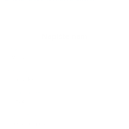
Napíšte nám
Meno
Priezvisko
E-mailová adresa
*
Meno:
*
Priezvisko:
*
E-mailová adresa:
Text vašej správy...
*
Text vašej správy: