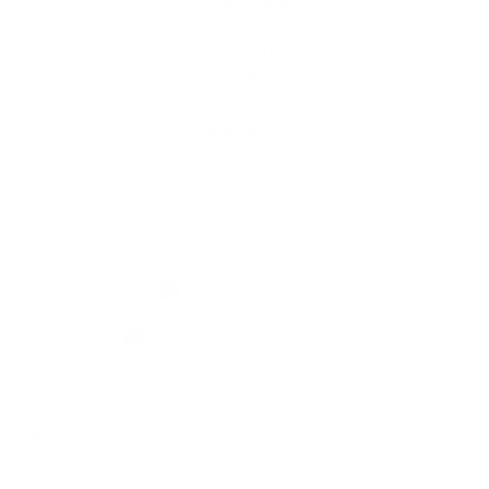
Rýchle odkazy
História
Fotogaléria
Dôležité tel. čísla
Kontakty
Kontaktné informácie
+421 47 488 41 12
obec.durkovce@gmail.com
využite možnosť získavania aktuálnych informácií s využitím RSS
,
CMS systém (redakčný) systém ECHELON 2,
Mapa stránok
,
web portál
,
webhosting
,
webex.digital, s.r.o.
,
domény
,
registrácia domény
,