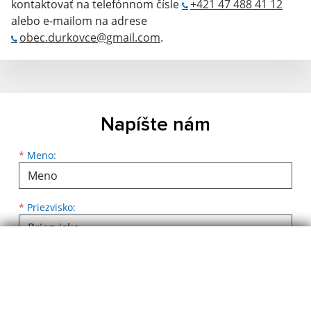
kontaktovať na telefónnom čísle
+421 47 488 41 12
alebo e-mailom na adrese
obec.durkovce@gmail.com
.
Napíšte nám
Meno
Priezvisko
E-mailová adresa
*
Meno:
*
Priezvisko:
*
E-mailová adresa: