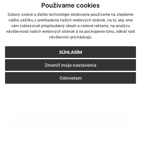
Text vašej správy...
*
Text vašej správy:
Používame cookies
Súbory cookie a ďalšie technológie sledovania používame na zlepšenie
vášho zážitku z prehliadania našich webových stránok, na to, aby sme
vám zobrazovali prispôsobený obsah a cielené reklamy, na analýzu
návštevnosti našich webových stránok a na pochopenie toho, odkiaľ naši
návštevníci prichádzajú.
SÚHLASÍM
Zmeniť moje nastavenia
Príloha:
Príloha
Odmietam
*
povinné položky
*
Oboznámil som sa so
spracúvaním osobných údajov
Google reCaptcha Response
Odoslať správu