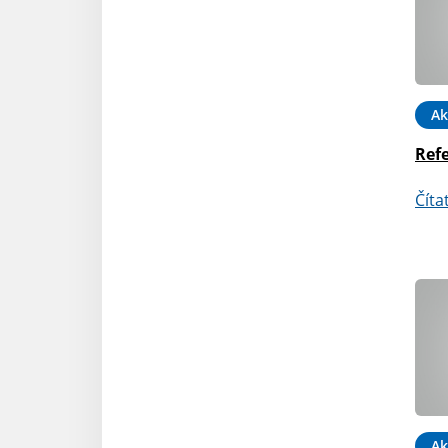
Ak
Ref
Číta
Ak