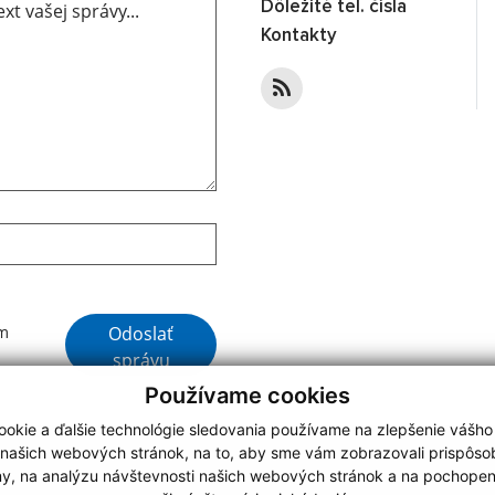
Dôležité tel. čísla
Kontakty
Google reCaptcha Response
Odoslať
ím
správu
Používame cookies
okie a ďalšie technológie sledovania používame na zlepšenie vášho
 našich webových stránok, na to, aby sme vám zobrazovali prispôs
my, na analýzu návštevnosti našich webových stránok a na pochopeni
webdesign
|