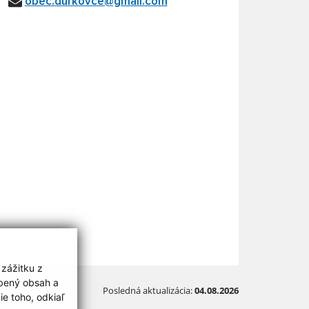
obec.durkovce@gmail.com
 zážitku z
obený obsah a
Posledná aktualizácia:
04.08.2026
e toho, odkiaľ