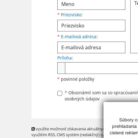
*
Priezvisko:
*
E-mailová adresa:
Príloha:
Príloha
*
povinné položky
*
Oboznámil som sa so
spracúvan
osobných údajov
Súbory co
prehliadania
využite možnosť získavania aktuálnych informácií s
cielené rekla
využitím RSS
, CMS systém (redakčný) systém ECHELON 2,