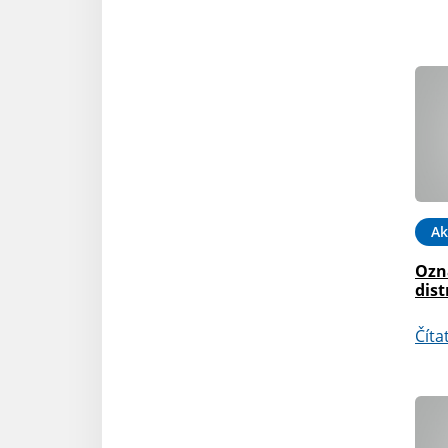
Ak
Ozn
dist
Číta