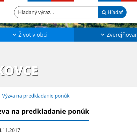
Hľadaný výraz...
Hľadať
Život v obci
Zverejňova
KOVCE
Výzva na predkladanie ponúk
zva na predkladanie ponúk
.11.2017