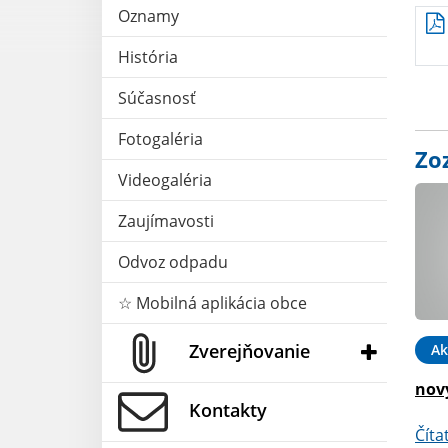
Oznamy
História
Súčasnosť
Fotogaléria
Zo
Videogaléria
Zaujímavosti
Odvoz odpadu
☆ Mobilná aplikácia obce
Zverejňovanie
Ak
nov
Kontakty
Číta