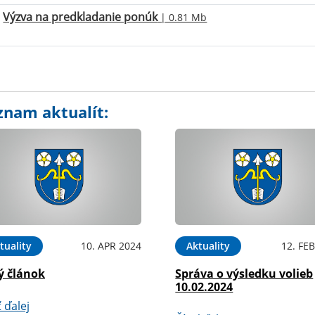
Výzva na predkladanie ponúk
| 0.81 Mb
znam aktualít:
tuality
10. APR 2024
Aktuality
12. FE
ý článok
Správa o výsledku volieb
10.02.2024
ť ďalej