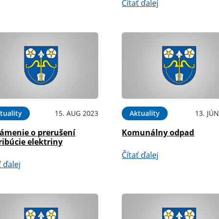
Čítať ďalej
tuality
15. AUG 2023
Aktuality
13. JÚ
ámenie o prerušení
Komunálny odpad
ribúcie elektriny
Čítať ďalej
ť ďalej