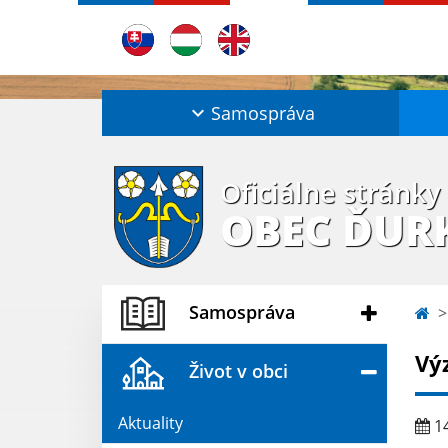
Samospráva
Oficiálne stránky
OBEC ĎUR
Samospráva
Vý
Život v obci
Aktuality
14