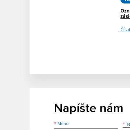
Ozn
zási
Číta
Napíšte nám
Meno
Priezvisko
E-mailová adresa
*
Meno:
*
Te