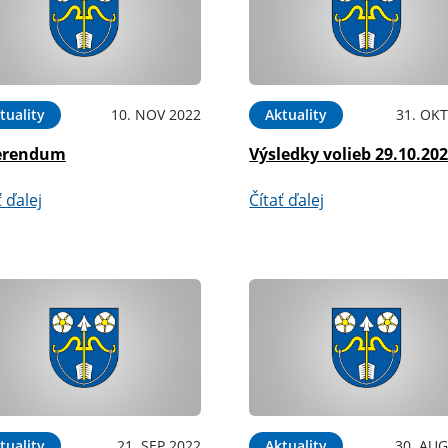
tuality
10. NOV 2022
Aktuality
31. OKT
erendum
Výsledky volieb 29.10.20
ť ďalej
Čítať ďalej
tuality
21. SEP 2022
Aktuality
30. AUG