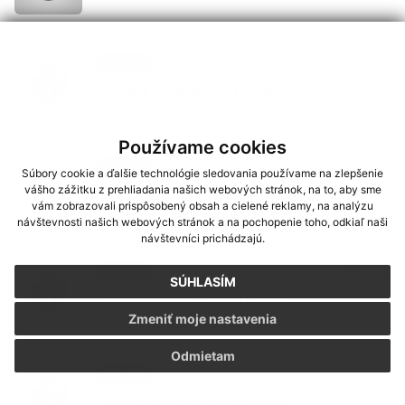
31. OKT 2022
Aktuality
Výsledky volieb 29.10.2022
Používame cookies
27. OKT 2022
Aktuality
Súbory cookie a ďalšie technológie sledovania používame na zlepšenie
vášho zážitku z prehliadania našich webových stránok, na to, aby sme
Oznámenie o zatvorení knižnice
vám zobrazovali prispôsobený obsah a cielené reklamy, na analýzu
návštevnosti našich webových stránok a na pochopenie toho, odkiaľ naši
návštevníci prichádzajú.
21. SEP 2022
Aktuality
SÚHLASÍM
Oznámenie o uložení zásielky
Zmeniť moje nastavenia
Odmietam
30. AUG 2022
Aktuality
Odvolanie času zvýšeného