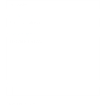
*
E-mailová adresa:
Text vašej správy...
*
Text vašej správy:
Príloha:
Príloha
*
povinné položky