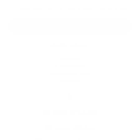
*
Oboznámil som sa so
spracúvaním osobných údajov
Google reCaptcha Response
Odoslať správu
Rýchle odkazy
História
Fotogaléria
Dôležité tel. čísla
Kontakty
Kontaktné informácie
+421 47 488 41 12